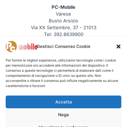
PC-Mobile
Varese
Busto Arsizio
Via XX Settembre, 37 - 21013
Tel: 392.8639900
P.IVA: 03353090123
Gestisci Consenso Cookie
REA: 344330
Sito PC-Mobile
Per fornire le migliori esperienze, utilizziamo tecnologie come i cookie
per memorizzare e/o accedere alle informazioni del dispositivo. Il
consenso a queste tecnologie ci permetterà di elaborare dati come il
comportamento di navigazione o ID unici su questo sito. Non
acconsentire o ritirare il consenso può influire negativamente su alcune
caratteristiche e funzioni.
Copyright © - PC-Mobile
Accetta
PC-Mobile Info
Nega
Chi siamo
Cookie Policy