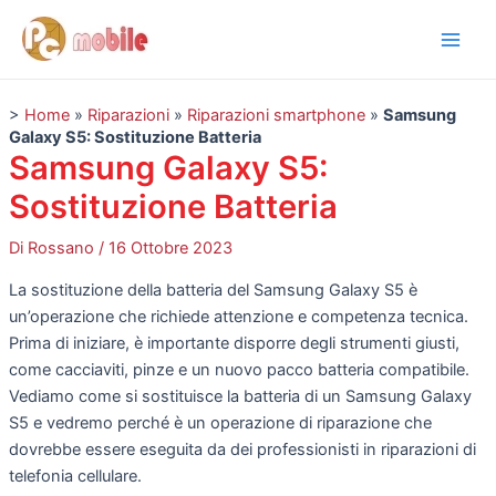
Vai
Navigazione
Main
al
articoli
Men
contenuto
>
Home
»
Riparazioni
»
Riparazioni smartphone
»
Samsung
Galaxy S5: Sostituzione Batteria
Samsung Galaxy S5:
Sostituzione Batteria
Di
Rossano
/
16 Ottobre 2023
La sostituzione della batteria del Samsung Galaxy S5 è
un’operazione che richiede attenzione e competenza tecnica.
Prima di iniziare, è importante disporre degli strumenti giusti,
come cacciaviti, pinze e un nuovo pacco batteria compatibile.
Vediamo come si sostituisce la batteria di un Samsung Galaxy
S5 e vedremo perché è un operazione di riparazione che
dovrebbe essere eseguita da dei professionisti in riparazioni di
telefonia cellulare.