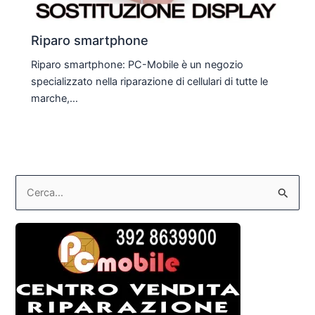
Riparo smartphone
Riparo smartphone: PC-Mobile è un negozio
specializzato nella riparazione di cellulari di tutte le
marche,…
C
e
r
c
a
: