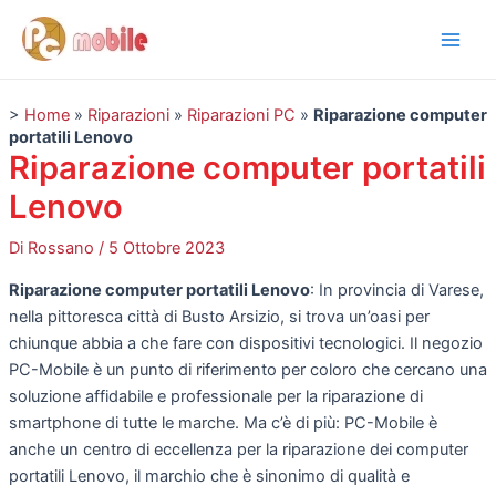
Vai
Navigazione
Main
al
articoli
Men
contenuto
>
Home
»
Riparazioni
»
Riparazioni PC
»
Riparazione computer
portatili Lenovo
Riparazione computer portatili
Lenovo
Di
Rossano
/
5 Ottobre 2023
Riparazione computer portatili Lenovo
: In provincia di Varese,
nella pittoresca città di Busto Arsizio, si trova un’oasi per
chiunque abbia a che fare con dispositivi tecnologici. Il negozio
PC-Mobile è un punto di riferimento per coloro che cercano una
soluzione affidabile e professionale per la riparazione di
smartphone di tutte le marche. Ma c’è di più: PC-Mobile è
anche un centro di eccellenza per la riparazione dei computer
portatili Lenovo, il marchio che è sinonimo di qualità e