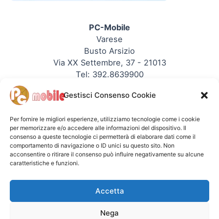
PC-Mobile
Varese
Busto Arsizio
Via XX Settembre, 37 - 21013
Tel: 392.8639900
P.IVA: 03353090123
Gestisci Consenso Cookie
REA: 344330
Sito PC-Mobile
Per fornire le migliori esperienze, utilizziamo tecnologie come i cookie
per memorizzare e/o accedere alle informazioni del dispositivo. Il
consenso a queste tecnologie ci permetterà di elaborare dati come il
comportamento di navigazione o ID unici su questo sito. Non
acconsentire o ritirare il consenso può influire negativamente su alcune
caratteristiche e funzioni.
Copyright © - PC-Mobile
Accetta
PC-Mobile Info
Nega
Chi siamo