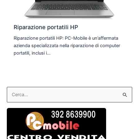
Riparazione portatili HP
Riparazione portatili HP: PC-Mobile è un’affermata
azienda specializzata nella riparazione di computer
portatili, inclusi i…
C
e
r
c
a