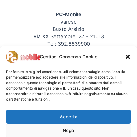
PC-Mobile
Varese
Busto Arsizio
Via XX Settembre, 37 - 21013
Tel: 392.8639900
P.IVA: 03353090123
Gestisci Consenso Cookie
REA: 344330
Sito PC-Mobile
Per fornire le migliori esperienze, utilizziamo tecnologie come i cookie
per memorizzare e/o accedere alle informazioni del dispositivo. Il
consenso a queste tecnologie ci permetterà di elaborare dati come il
comportamento di navigazione o ID unici su questo sito. Non
acconsentire o ritirare il consenso può influire negativamente su alcune
caratteristiche e funzioni.
Copyright © - PC-Mobile
Accetta
PC-Mobile Info
Nega
Chi siamo