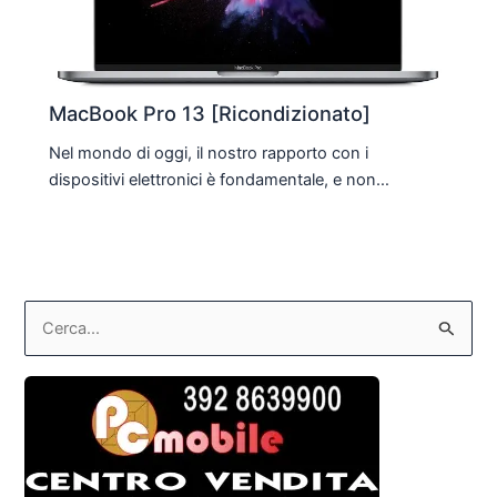
MacBook Pro 13 [Ricondizionato]
Nel mondo di oggi, il nostro rapporto con i
dispositivi elettronici è fondamentale, e non…
C
e
r
c
a
: