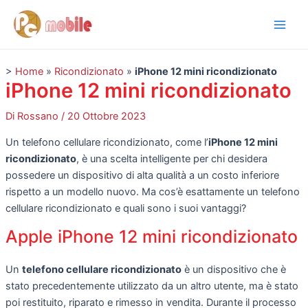
Vai
Navigazione
Main
al
articoli
Men
contenuto
>
Home
»
Ricondizionato
»
iPhone 12 mini ricondizionato
iPhone 12 mini ricondizionato
Di
Rossano
/
20 Ottobre 2023
Un telefono cellulare ricondizionato, come l’
iPhone 12 mini
ricondizionato
, è una scelta intelligente per chi desidera
possedere un dispositivo di alta qualità a un costo inferiore
rispetto a un modello nuovo. Ma cos’è esattamente un telefono
cellulare ricondizionato e quali sono i suoi vantaggi?
Apple iPhone 12 mini ricondizionato
Un
telefono cellulare ricondizionato
è un dispositivo che è
stato precedentemente utilizzato da un altro utente, ma è stato
poi restituito, riparato e rimesso in vendita. Durante il processo