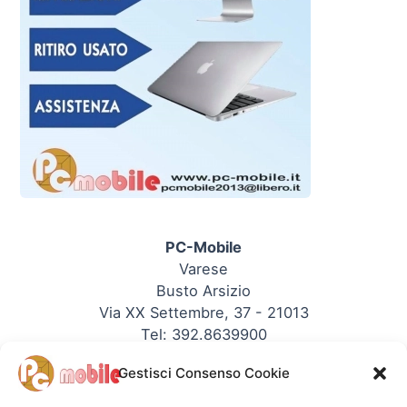
PC-Mobile
Varese
Busto Arsizio
Via XX Settembre, 37 - 21013
Tel: 392.8639900
P.IVA: 03353090123
Gestisci Consenso Cookie
REA: 344330