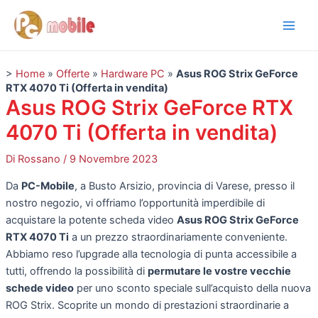
Vai
Navigazione
Main
al
articoli
Men
contenuto
>
Home
»
Offerte
»
Hardware PC
»
Asus ROG Strix GeForce
RTX 4070 Ti (Offerta in vendita)
Asus ROG Strix GeForce RTX
4070 Ti (Offerta in vendita)
Di
Rossano
/
9 Novembre 2023
Da
PC-Mobile
, a Busto Arsizio, provincia di Varese, presso il
nostro negozio, vi offriamo l’opportunità imperdibile di
acquistare la potente scheda video
Asus ROG Strix GeForce
RTX 4070 Ti
a un prezzo straordinariamente conveniente.
Abbiamo reso l’upgrade alla tecnologia di punta accessibile a
tutti, offrendo la possibilità di
permutare le vostre vecchie
schede video
per uno sconto speciale sull’acquisto della nuova
ROG Strix. Scoprite un mondo di prestazioni straordinarie a